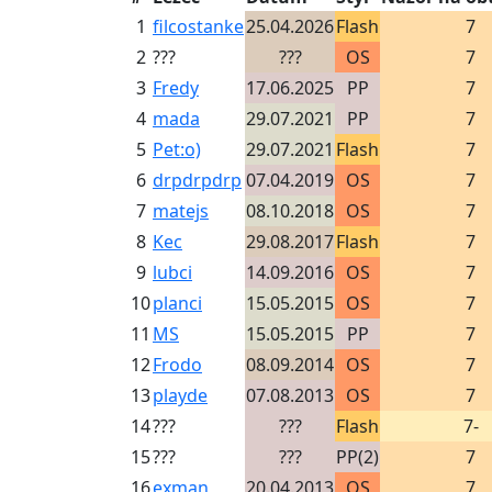
1
filcostanke
25.04.2026
Flash
7
2
???
???
OS
7
3
Fredy
17.06.2025
PP
7
4
mada
29.07.2021
PP
7
5
Pet:o)
29.07.2021
Flash
7
6
drpdrpdrp
07.04.2019
OS
7
7
matejs
08.10.2018
OS
7
8
Kec
29.08.2017
Flash
7
9
lubci
14.09.2016
OS
7
10
planci
15.05.2015
OS
7
11
MS
15.05.2015
PP
7
12
Frodo
08.09.2014
OS
7
13
playde
07.08.2013
OS
7
14
???
???
Flash
7-
15
???
???
PP(2)
7
16
exman
20.04.2013
OS
7