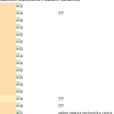
???
???
???
velmi pekna technicka cesta, 