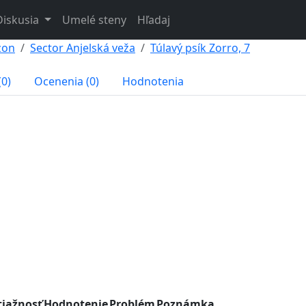
Diskusia
Umelé steny
Hľadaj
zon
Sector Anjelská veža
Túlavý psík Zorro, 7
(0)
Ocenenia (0)
Hodnotenia
tiažnosť
Hodnotenie
Problém
Poznámka