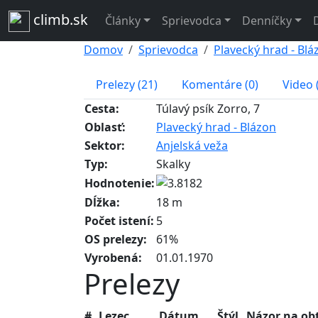
climb.sk
Články
Sprievodca
Denníčky
Domov
Sprievodca
Plavecký hrad - Blá
Prelezy (21)
Komentáre (0)
Video 
Cesta:
Túlavý psík Zorro, 7
Oblasť:
Plavecký hrad - Blázon
Sektor:
Anjelská veža
Typ:
Skalky
Hodnotenie:
Dĺžka:
18 m
Počet istení:
5
OS prelezy:
61%
Vyrobená:
01.01.1970
Prelezy
#
Lezec
Dátum
Štýl
Názor na ob