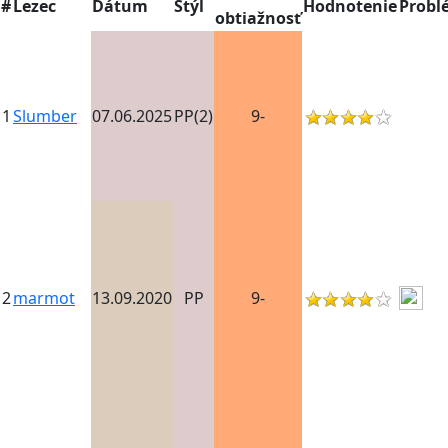
#
Lezec
Dátum
Štýl
Hodnotenie
Probl
obtiažnosť
1
Slumber
07.06.2025
PP(2)
9-
2
marmot
13.09.2020
PP
9-