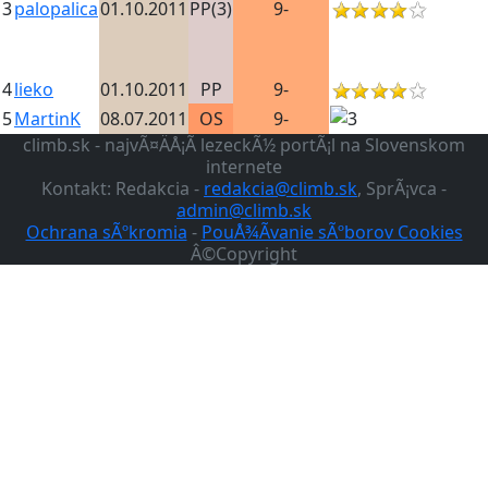
3
palopalica
01.10.2011
PP(3)
9-
4
lieko
01.10.2011
PP
9-
5
MartinK
08.07.2011
OS
9-
climb.sk - najvÃ¤ÄÅ¡Ã­ lezeckÃ½ portÃ¡l na Slovenskom
internete
Kontakt: Redakcia -
redakcia@climb.sk
, SprÃ¡vca -
admin@climb.sk
Ochrana sÃºkromia
-
PouÅ¾Ã­vanie sÃºborov Cookies
Â©Copyright