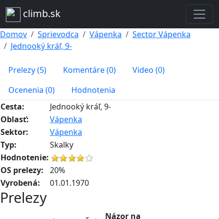
climb.sk
Domov
Sprievodca
Vápenka
Sector Vápenka
Jednooký kráľ, 9-
Prelezy (5)
Komentáre (0)
Video (0)
Ocenenia (0)
Hodnotenia
Cesta:
Jednooký kráľ, 9-
Oblasť:
Vápenka
Sektor:
Vápenka
Typ:
Skalky
Hodnotenie:
OS prelezy:
20%
Vyrobená:
01.01.1970
Prelezy
Názor na