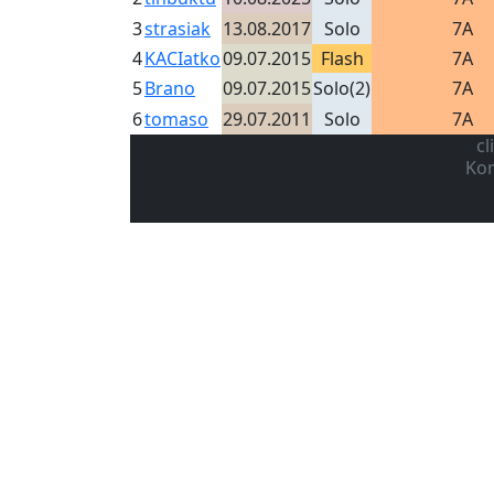
3
strasiak
13.08.2017
Solo
7A
4
KACIatko
09.07.2015
Flash
7A
5
Brano
09.07.2015
Solo(2)
7A
6
tomaso
29.07.2011
Solo
7A
cl
Kon