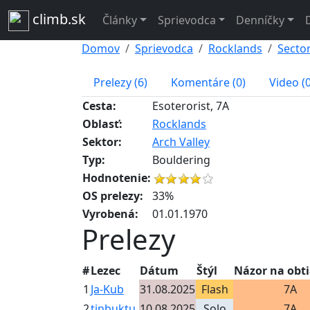
climb.sk
Články
Sprievodca
Denníčky
Domov
Sprievodca
Rocklands
Sector
Prelezy (6)
Komentáre (0)
Video (0
Cesta:
Esoterorist, 7A
Oblasť:
Rocklands
Sektor:
Arch Valley
Typ:
Bouldering
Hodnotenie:
OS prelezy:
33%
Vyrobená:
01.01.1970
Prelezy
#
Lezec
Dátum
Štýl
Názor na obt
1
Ja-Kub
31.08.2025
Flash
7A
2
tinbuktu
10.08.2025
Solo
7A