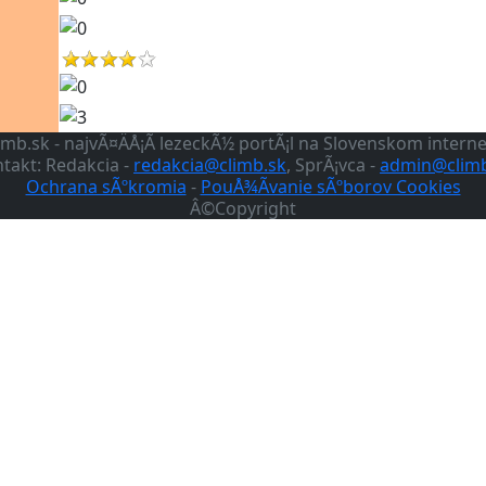
imb.sk - najvÃ¤ÄÅ¡Ã­ lezeckÃ½ portÃ¡l na Slovenskom intern
takt: Redakcia -
redakcia@climb.sk
, SprÃ¡vca -
admin@climb
Ochrana sÃºkromia
-
PouÅ¾Ã­vanie sÃºborov Cookies
Â©Copyright