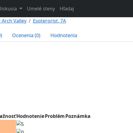
Diskusia
Umelé steny
Hľadaj
 Arch Valley
Esoterorist, 7A
)
Ocenenia (0)
Hodnotenia
iažnosť
Hodnotenie
Problém
Poznámka