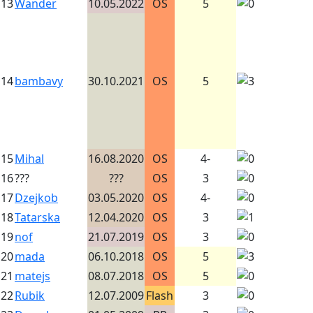
13
Wander
10.05.2022
OS
5
14
bambavy
30.10.2021
OS
5
15
Mihal
16.08.2020
OS
4-
16
???
???
OS
3
17
Dzejkob
03.05.2020
OS
4-
18
Tatarska
12.04.2020
OS
3
19
nof
21.07.2019
OS
3
20
mada
06.10.2018
OS
5
21
matejs
08.07.2018
OS
5
22
Rubik
12.07.2009
Flash
3