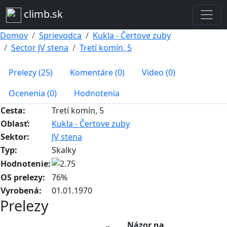
climb.sk
Domov
Sprievodca
Kukla - Čertove zuby
Sector JV stena
Tretí komín, 5
Prelezy (25)
Komentáre (0)
Video (0)
Ocenenia (0)
Hodnotenia
Cesta:
Tretí komín, 5
Oblasť:
Kukla - Čertove zuby
Sektor:
JV stena
Typ:
Skalky
Hodnotenie:
OS prelezy:
76%
Vyrobená:
01.01.1970
Prelezy
Názor na