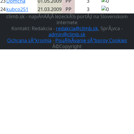
23
Domcha
01.05.2009
PP
3
24
kubco251
21.03.2009
PP
3
climb.sk - najvÃ¤ÄÅ¡Ã­ lezeckÃ½ portÃ¡l na Slovenskom
internete
Kontakt: Redakcia -
redakcia@climb.sk
, SprÃ¡vca -
admin@climb.sk
Ochrana sÃºkromia
-
PouÅ¾Ã­vanie sÃºborov Cookies
Â©Copyright