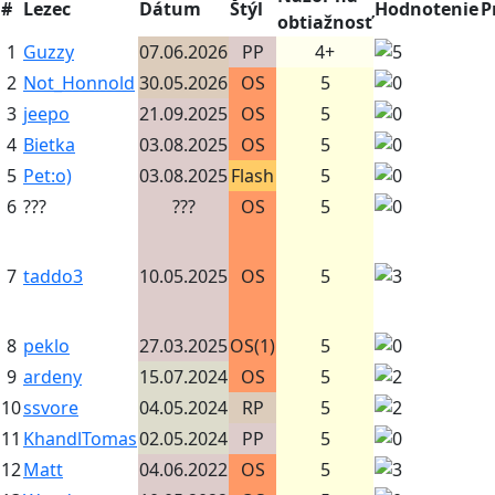
#
Lezec
Dátum
Štýl
Hodnotenie
P
obtiažnosť
1
Guzzy
07.06.2026
PP
4+
2
Not_Honnold
30.05.2026
OS
5
3
jeepo
21.09.2025
OS
5
4
Bietka
03.08.2025
OS
5
5
Pet:o)
03.08.2025
Flash
5
6
???
???
OS
5
7
taddo3
10.05.2025
OS
5
8
peklo
27.03.2025
OS(1)
5
9
ardeny
15.07.2024
OS
5
10
ssvore
04.05.2024
RP
5
11
KhandlTomas
02.05.2024
PP
5
12
Matt
04.06.2022
OS
5