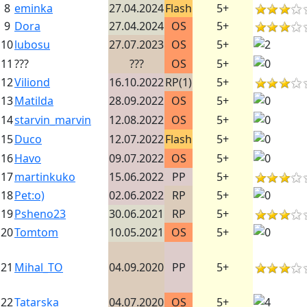
8
eminka
27.04.2024
Flash
5+
9
Dora
27.04.2024
OS
5+
10
lubosu
27.07.2023
OS
5+
11
???
???
OS
5+
12
Viliond
16.10.2022
RP(1)
5+
13
Matilda
28.09.2022
OS
5+
14
starvin_marvin
12.08.2022
OS
5+
15
Duco
12.07.2022
Flash
5+
16
Havo
09.07.2022
OS
5+
17
martinkuko
15.06.2022
PP
5+
18
Pet:o)
02.06.2022
RP
5+
19
Psheno23
30.06.2021
RP
5+
20
Tomtom
10.05.2021
OS
5+
21
Mihal_TO
04.09.2020
PP
5+
22
Tatarska
04.07.2020
OS
5+