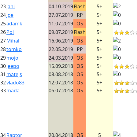
23
Jani
04.10.2019
Flash
5+
24
Joe
27.07.2019
RP
5+
25
adamk
11.07.2019
OS
5+
26
Poi
09.07.2019
Flash
5+
27
Mihal
16.06.2019
OS
5+
28
tomko
22.05.2019
PP
5+
29
mojo
24.03.2019
OS
5+
30
jeepo
15.09.2018
OS
5+
31
matejs
08.08.2018
OS
5+
32
vlado83
12.07.2018
OS
5+
33
mada
06.07.2018
OS
5+
34
Raptor
20.04.2018
OS
5