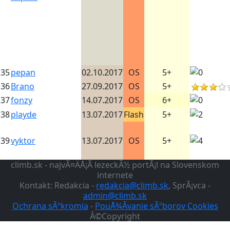
35
pepan
02.10.2017
OS
5+
36
Brano
27.09.2017
OS
5+
37
fonzy
14.07.2017
OS
6+
38
playde
13.07.2017
Flash
5+
39
vyktor
13.07.2017
OS
5+
climb.sk - najvÃ¤ÄÅ¡Ã­ lezeckÃ½ portÃ¡l na Slovenskom
internete
Kontakt: Redakcia -
redakcia@climb.sk
, SprÃ¡vca -
admin@climb.sk
Ochrana sÃºkromia
-
PouÅ¾Ã­vanie sÃºborov Cookies
Â©Copyright