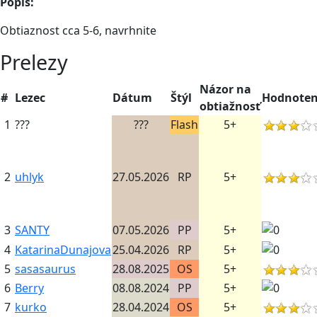
Popis:
Obtiaznost cca 5-6, navrhnite
Prelezy
Názor na
#
Lezec
Dátum
Štýl
Hodnoten
obtiažnosť
1
???
???
Flash
5+
2
uhlyk
27.05.2026
RP
5+
3
SANTY
07.05.2026
PP
5+
4
KatarinaDunajova
25.04.2026
RP
5+
5
sasasaurus
28.08.2025
OS
5+
6
Berry
08.08.2024
PP
5+
7
kurko
28.04.2024
OS
5+