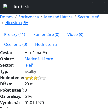
climb.sk
Domov
Sprievodca
Medené Hámre
Sector Jeleň
Hirošima, 5+
Prelezy (41)
Komentáre (0)
Video (0)
Ocenenia (0)
Hodnotenia
Cesta:
Hirošima, 5+
Oblasť:
Medené Hámre
Sektor:
Jeleň
Typ:
Skalky
Hodnotenie:
Dĺžka:
20 m
Počet istení:
8
OS prelezy:
64%
Vyrobená:
01.01.1970