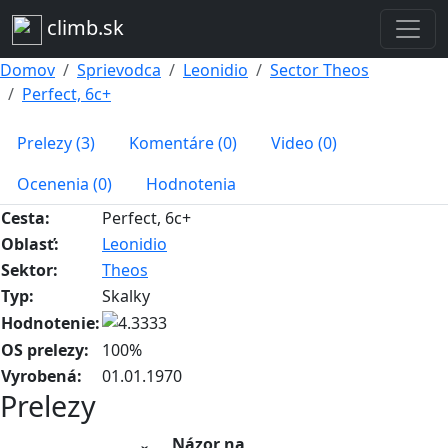
climb.sk
Domov
Sprievodca
Leonidio
Sector Theos
Perfect, 6c+
Prelezy (3)
Komentáre (0)
Video (0)
Ocenenia (0)
Hodnotenia
Cesta:
Perfect, 6c+
Oblasť:
Leonidio
Sektor:
Theos
Typ:
Skalky
Hodnotenie:
OS prelezy:
100%
Vyrobená:
01.01.1970
Prelezy
Názor na