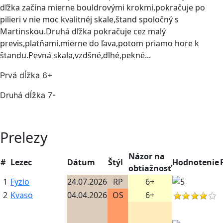
dľžka začína mierne bouldrovými krokmi,pokračuje po
pilieri v nie moc kvalitnéj skale,štand spoločný s
Martinskou.Druhá dľžka pokračuje cez malý
previs,platňami,mierne do ľava,potom priamo hore k
štandu.Pevná skala,vzdšné,dlhé,pekné...
Prvá dĺžka 6+
Druhá dĺžka 7-
Prelezy
Názor na
#
Lezec
Dátum
Štýl
Hodnotenie
obtiažnosť
1
Fyzio
24.07.2026
RP
6+
2
Kvaso
04.04.2026
OS
6+