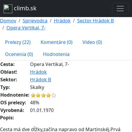
climb.sk
Domov
Sprievodca
Hrádok
Sector Hrádok B
Opera Vertikal, 7-
Prelezy (22)
Komentáre (0)
Video (0)
Ocenenia (0)
Hodnotenia
Cesta:
Opera Vertikal, 7-
Oblasť:
Hrádok
Sektor:
Hrádok B
Typ:
Skalky
Hodnotenie:
OS prelezy:
48%
Vyrobená:
01.01.1970
Popis:
Cesta má dve dĺžky,začína napravo od Martinskéj.Prvá