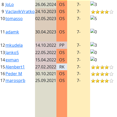
8
JoLo
26.06.2024
OS
7-
9
VaclavikVratko
24.10.2023
OS
7-
10
tomasso
02.05.2023
OS
7-
11
adamk
30.04.2023
OS
7-
12
mkudela
14.10.2022
PP
7-
13
JankoS
22.05.2022
OS
7-
14
exman
15.04.2022
OS
7-
15
Alenbert1
27.02.2022
RK
7-
16
Peder M
30.10.2021
OS
7-
17
marosprb
25.09.2021
OS
7-