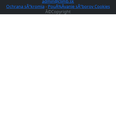
admin@climb.sk
Ochrana sÃºkromia
-
PouÅ¾Ã­vanie sÃºborov Cookies
Â©Copyright