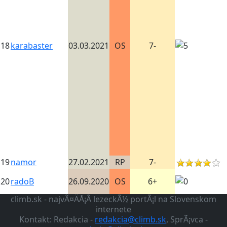
18
karabaster
03.03.2021
OS
7-
19
namor
27.02.2021
RP
7-
20
radoB
26.09.2020
OS
6+
climb.sk - najvÃ¤ÄÅ¡Ã­ lezeckÃ½ portÃ¡l na Slovenskom
internete
Kontakt: Redakcia -
redakcia@climb.sk
, SprÃ¡vca -