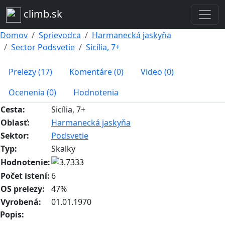
climb.sk
Domov
Sprievodca
Harmanecká jaskyňa
Sector Podsvetie
Sicília, 7+
Prelezy (17)
Komentáre (0)
Video (0)
Ocenenia (0)
Hodnotenia
Cesta:
Sicília, 7+
Oblasť:
Harmanecká jaskyňa
Sektor:
Podsvetie
Typ:
Skalky
Hodnotenie:
Počet istení:
6
OS prelezy:
47%
Vyrobená:
01.01.1970
Popis: