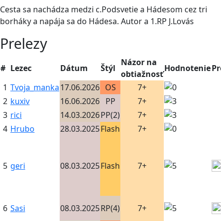
Cesta sa nachádza medzi c.Podsvetie a Hádesom cez tri
borháky a napája sa do Hádesa. Autor a 1.RP J.Lovás
Prelezy
Názor na
#
Lezec
Dátum
Štýl
Hodnotenie
P
obtiažnosť
1
Tvoja_manka
17.06.2026
OS
7+
2
kuxiv
16.06.2026
PP
7+
3
rici
14.03.2026
PP(2)
7+
4
Hrubo
28.03.2025
Flash
7+
5
geri
08.03.2025
Flash
7+
6
Sasi
08.03.2025
RP(4)
7+