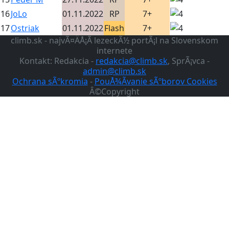
16
JoLo
01.11.2022
RP
7+
17
Ostriak
01.11.2022
Flash
7+
climb.sk - najvÃ¤ÄÅ¡Ã­ lezeckÃ½ portÃ¡l na Slovenskom
internete
Kontakt: Redakcia -
redakcia@climb.sk
, SprÃ¡vca -
admin@climb.sk
Ochrana sÃºkromia
-
PouÅ¾Ã­vanie sÃºborov Cookies
Â©Copyright