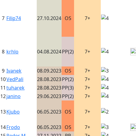
7
Filip74
27.10.2024
OS
7+
8
krhlo
04.08.2024
PP(2)
7+
9
Ivanek
08.09.2023
OS
7+
10
VedPali
28.08.2023
PP(2)
7+
11
tuharek
28.08.2023
PP(3)
7+
12
janino
29.06.2023
PP(2)
7+
13
Kjubo
06.05.2023
OS
7+
14
Frodo
06.05.2023
OS
7+
15
Peder M
27.11.2022
RP
7+