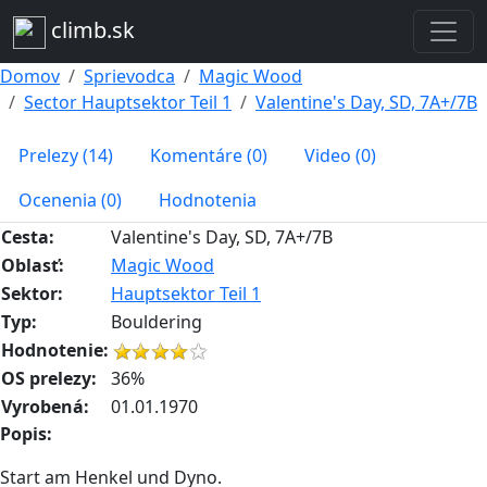
climb.sk
Domov
Sprievodca
Magic Wood
Sector Hauptsektor Teil 1
Valentine's Day, SD, 7A+/7B
Prelezy (14)
Komentáre (0)
Video (0)
Ocenenia (0)
Hodnotenia
Cesta:
Valentine's Day, SD, 7A+/7B
Oblasť:
Magic Wood
Sektor:
Hauptsektor Teil 1
Typ:
Bouldering
Hodnotenie:
OS prelezy:
36%
Vyrobená:
01.01.1970
Popis:
Start am Henkel und Dyno.