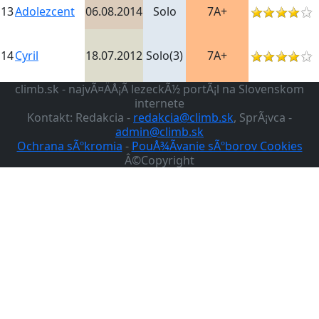
13
Adolezcent
06.08.2014
Solo
7A+
14
Cyril
18.07.2012
Solo(3)
7A+
climb.sk - najvÃ¤ÄÅ¡Ã­ lezeckÃ½ portÃ¡l na Slovenskom
internete
Kontakt: Redakcia -
redakcia@climb.sk
, SprÃ¡vca -
admin@climb.sk
Ochrana sÃºkromia
-
PouÅ¾Ã­vanie sÃºborov Cookies
Â©Copyright