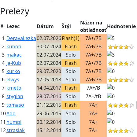
Prelezy
Názor na
#
Lezec
Dátum
Štýl
Hodnotenie
obtiažnosť
1
DeravaLezka
02.07.2026
Flash(1)
7A+/7B
2
kuboo
30.07.2024
Flash
7A+/7B
3
makac
02.07.2024
Solo
7A+/7B
4
Ja-Kub
02.07.2024
Flash
7A+/7B
5
kurko
29.07.2020
Solo
7A+/7B
6
elwys
17.05.2018
Solo
7A+/7B
7
kmeto
14.04.2017
Flash
7A+/B
8
stygian
28.07.2016
Solo
7A+/tB
9
tomaso
21.12.2015
Flash
7A+
10
Ado
29.06.2015
Solo
7A+
11
humpi
20.12.2014
Solo
7A+
12
strasiak
15.12.2014
Solo
7A+