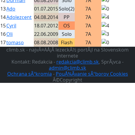
12
Durman
06.08.2016
Solo
7A
13
Ado
01.07.2015
Solo(2)
7A
14
Adolezcent
04.08.2014
PP
7A
15
Cyril
18.07.2012
OS
7A
16
Oli
22.06.2009
Solo
7A
17
tomaso
08.08.2008
Flash
7A
climb.sk - najvÃ¤ÄÅ¡Ã­ lezeckÃ½ portÃ¡l na Slovenskom
internete
Kontakt: Redakcia -
redakcia@climb.sk
, SprÃ¡vca -
admin@climb.sk
Ochrana sÃºkromia
-
PouÅ¾Ã­vanie sÃºborov Cookies
Â©Copyright