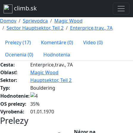
climb.sk
Domov
Sprievodca
Magic Wood
Sector Hauptsektor, Teil 2
Enterprice,trav., 7A
Prelezy (17)
Komentáre (0)
Video (0)
Ocenenia (0)
Hodnotenia
Cesta:
Enterprice,trav., 7A
Oblasť:
Magic Wood
Sektor:
Hauptsektor, Teil 2
Typ:
Bouldering
Hodnotenie:
OS prelezy:
35%
Vyrobená:
01.01.1970
Prelezy
Názor na