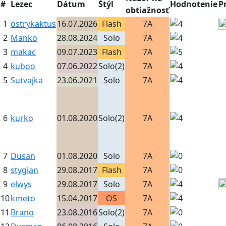
#
Lezec
Dátum
Štýl
Hodnotenie
P
obtiažnosť
1
ostrykaktus
16.07.2026
Flash
7A
2
Manko
28.08.2024
Solo
7A
3
makac
09.07.2023
Flash
7A
4
kuboo
07.06.2022
Solo(2)
7A
5
Sutvajka
23.06.2021
Solo
7A
6
kurko
01.08.2020
Solo(2)
7A
7
Dusan
01.08.2020
Solo
7A
8
stygian
29.08.2017
Flash
7A
9
elwys
29.08.2017
Solo
7A
10
kmeto
15.04.2017
OS
7A
11
Brano
23.08.2016
Solo(2)
7A