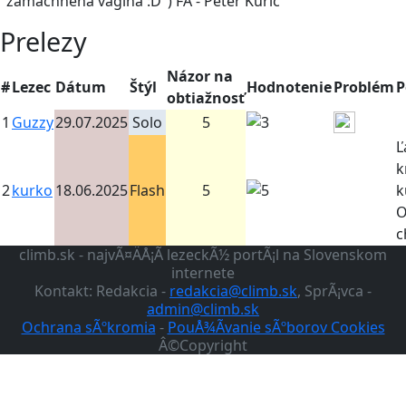
"zamachnená vagína :D") FA - Peter Kuric
Prelezy
Názor na
#
Lezec
Dátum
Štýl
Hodnotenie
Problém
P
obtiažnosť
1
Guzzy
29.07.2025
Solo
5
Ľ
k
2
kurko
18.06.2025
Flash
5
k
O
c
climb.sk - najvÃ¤ÄÅ¡Ã­ lezeckÃ½ portÃ¡l na Slovenskom
internete
Kontakt: Redakcia -
redakcia@climb.sk
, SprÃ¡vca -
admin@climb.sk
Ochrana sÃºkromia
-
PouÅ¾Ã­vanie sÃºborov Cookies
Â©Copyright