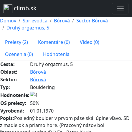
climb.sk
Domov
Sprievodca
Bórová
Sector Bórová
Druhý orgazmus, 5
Prelezy (2)
Komentáre (0)
Video (0)
Ocenenia (0)
Hodnotenia
Cesta:
Druhý orgazmus, 5
Oblasť:
Bórová
Sektor:
Bórová
Typ:
Bouldering
Hodnotenie:
OS prelezy:
50%
Vyrobená:
01.01.1970
Popis:
Posledný boulder v prvom páse skál úplne vľavo. SD
z madielok a priamo hore. (Pracovný názov bol