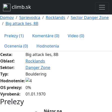
climb.sk
Domov
Sprievodca
Rocklands
Sector Danger Zone
Big attack lies, 8B
Prelezy (1)
Komentáre (0)
Video (0)
Ocenenia (0)
Hodnotenia
Cesta:
Big attack lies, 8B
Oblasť:
Rocklands
Sektor:
Danger Zone
Typ:
Bouldering
Hodnotenie:
OS prelezy:
0%
Vyrobená:
01.01.1970
Prelezy
Názor na