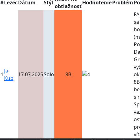
#
Lezec
Dátum
Štýl
Hodnotenie
Problém
P
obtiažnosť
FA
sa
ho
(mô
Po
Da
Gr
vy
Ja-
1
17.07.2025
Solo
8B
ok
Kub
8B
be
s 
Sp
vä
os
pr
vít