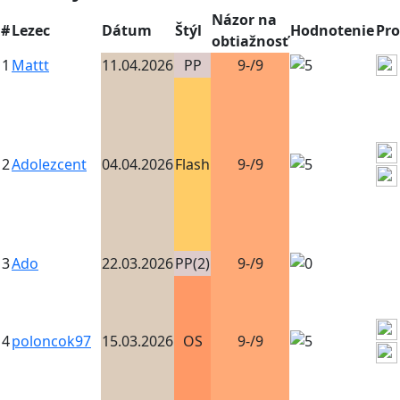
Názor na
#
Lezec
Dátum
Štýl
Hodnotenie
Pr
obtiažnosť
1
Mattt
11.04.2026
PP
9-/9
2
Adolezcent
04.04.2026
Flash
9-/9
3
Ado
22.03.2026
PP(2)
9-/9
4
poloncok97
15.03.2026
OS
9-/9