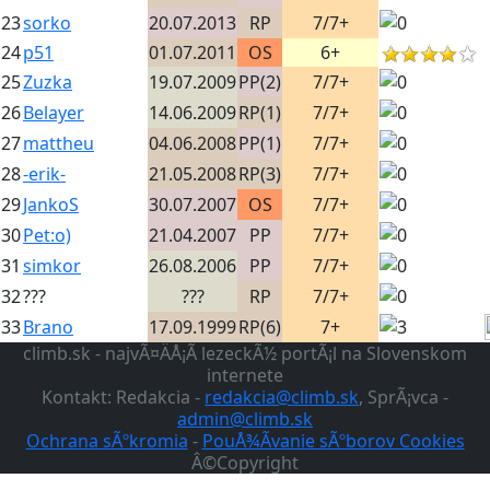
23
sorko
20.07.2013
RP
7/7+
24
p51
01.07.2011
OS
6+
25
Zuzka
19.07.2009
PP(2)
7/7+
26
Belayer
14.06.2009
RP(1)
7/7+
27
mattheu
04.06.2008
PP(1)
7/7+
28
-erik-
21.05.2008
RP(3)
7/7+
29
JankoS
30.07.2007
OS
7/7+
30
Pet:o)
21.04.2007
PP
7/7+
31
simkor
26.08.2006
PP
7/7+
32
???
???
RP
7/7+
33
Brano
17.09.1999
RP(6)
7+
climb.sk - najvÃ¤ÄÅ¡Ã­ lezeckÃ½ portÃ¡l na Slovenskom
internete
Kontakt: Redakcia -
redakcia@climb.sk
, SprÃ¡vca -
admin@climb.sk
Ochrana sÃºkromia
-
PouÅ¾Ã­vanie sÃºborov Cookies
Â©Copyright