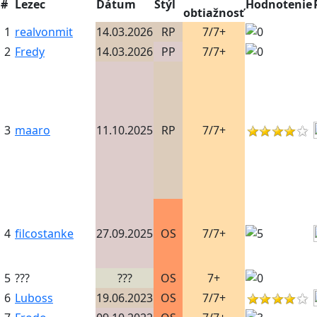
#
Lezec
Dátum
Štýl
Hodnotenie
obtiažnosť
1
realvonmit
14.03.2026
RP
7/7+
2
Fredy
14.03.2026
PP
7/7+
3
maaro
11.10.2025
RP
7/7+
4
filcostanke
27.09.2025
OS
7/7+
5
???
???
OS
7+
6
Luboss
19.06.2023
OS
7/7+