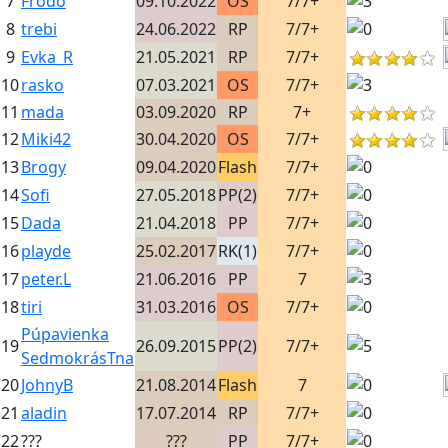
7
Frodo
09.10.2022
OS
7/7+
8
trebi
24.06.2022
RP
7/7+
9
Evka_R
21.05.2021
RP
7/7+
10
rasko
07.03.2021
OS
7/7+
11
mada
03.09.2020
RP
7+
12
Miki42
30.04.2020
OS
7/7+
13
Brogy
09.04.2020
Flash
7/7+
14
Sofi
27.05.2018
PP(2)
7/7+
15
Dada
21.04.2018
PP
7/7+
16
playde
25.02.2017
RK(1)
7/7+
17
peter.L
21.06.2016
PP
7
18
tiri
31.03.2016
OS
7/7+
Púpavienka
19
26.09.2015
PP(2)
7/7+
SedmokrásTna
20
JohnyB
21.08.2014
Flash
7
21
aladin
17.07.2014
RP
7/7+
22
???
???
PP
7/7+