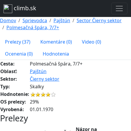
climb.sk
Domov
Sprievodca
Pajštún
Sector Čierny sektor
Polmesačná špára, 7/7+
Prelezy (37)
Komentáre (0)
Video (0)
Ocenenia (0)
Hodnotenia
Cesta:
Polmesačná špára, 7/7+
Oblasť:
Pajštún
Sektor:
Čierny sektor
Typ:
Skalky
Hodnotenie:
OS prelezy:
29%
Vyrobená:
01.01.1970
Prelezy
Názor na