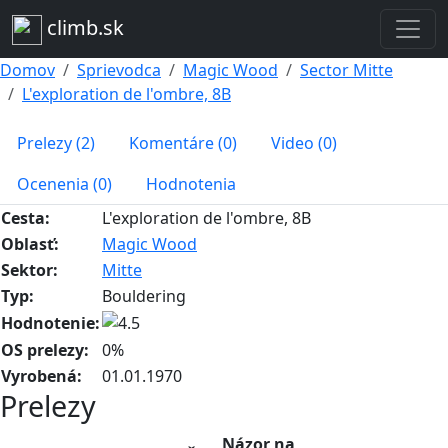
climb.sk
Domov
Sprievodca
Magic Wood
Sector Mitte
L'exploration de l'ombre, 8B
Prelezy (2)
Komentáre (0)
Video (0)
Ocenenia (0)
Hodnotenia
Cesta:
L'exploration de l'ombre, 8B
Oblasť:
Magic Wood
Sektor:
Mitte
Typ:
Bouldering
Hodnotenie:
OS prelezy:
0%
Vyrobená:
01.01.1970
Prelezy
Názor na