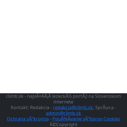
climb.sk - najvÃ¤ÄÅ¡Ã­ lezeckÃ½ portÃ¡l na Slovenskom
internete
Kontakt: Redakcia -
redakcia@climb.sk
, SprÃ¡vca -
admin@climb.sk
Ochrana sÃºkromia
-
PouÅ¾Ã­vanie sÃºborov Cookies
Â©Copyright