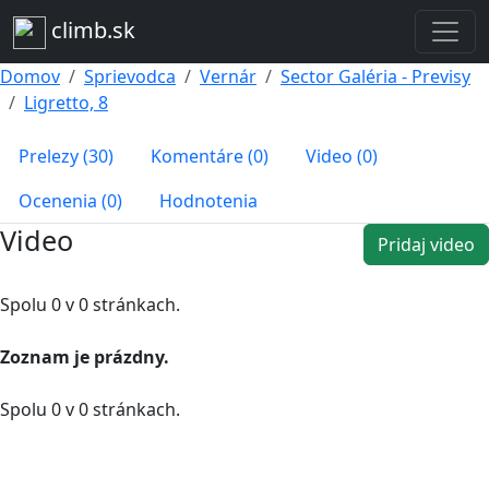
climb.sk
Domov
Sprievodca
Vernár
Sector Galéria - Previsy
Ligretto, 8
Prelezy (30)
Komentáre (0)
Video (0)
Ocenenia (0)
Hodnotenia
Video
Pridaj video
Spolu 0 v 0 stránkach.
Zoznam je prázdny.
Spolu 0 v 0 stránkach.