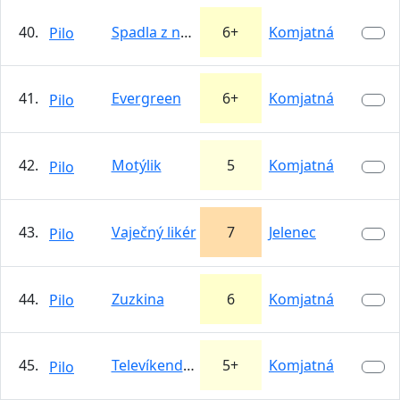
40.
Spadla z neba
6+
Komjatná
Pilo
41.
Evergreen
6+
Komjatná
Pilo
42.
Motýlik
5
Komjatná
Pilo
43.
Vaječný likér
7
Jelenec
Pilo
44.
Zuzkina
6
Komjatná
Pilo
45.
Televíkendová
5+
Komjatná
Pilo