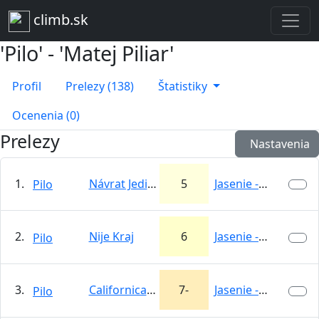
climb.sk
'Pilo' - 'Matej Piliar'
Profil
Prelezy (138)
Štatistiky
Ocenenia (0)
Prelezy
Nastavenia
1.
Návrat Jediho
5
Jasenie -…
Pilo
2.
Nije Kraj
6
Jasenie -…
Pilo
3.
Californication
7-
Jasenie -…
Pilo