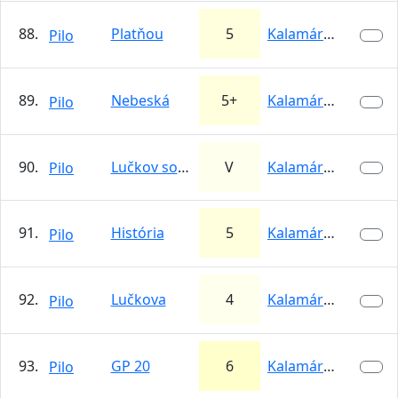
88.
Platňou
5
Kalamárka
Pilo
89.
Nebeská
5+
Kalamárka
Pilo
90.
Lučkov sokolík
V
Kalamárka
Pilo
91.
História
5
Kalamárka
Pilo
92.
Lučkova
4
Kalamárka
Pilo
93.
GP 20
6
Kalamárka
Pilo