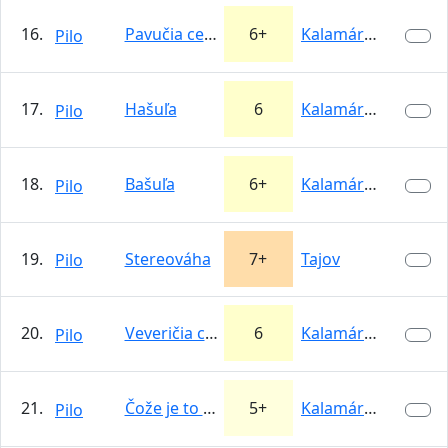
16.
Pavučia cesta
6+
Kalamárka
Pilo
17.
Hašuľa
6
Kalamárka
Pilo
18.
Bašuľa
6+
Kalamárka
Pilo
19.
Stereováha
7+
Tajov
Pilo
20.
Veveričia cesta
6
Kalamárka
Pilo
21.
Čože je to päťdesiatka
5+
Kalamárka
Pilo