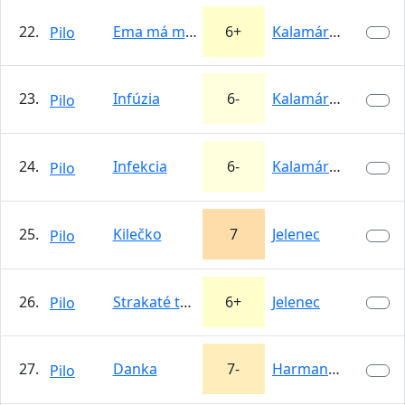
22.
Ema má mamu
6+
Kalamárka
Pilo
23.
Infúzia
6-
Kalamárka
Pilo
24.
Infekcia
6-
Kalamárka
Pilo
25.
Kilečko
7
Jelenec
Pilo
26.
Strakaté teľa
6+
Jelenec
Pilo
27.
Danka
7-
Harmanecká…
Pilo