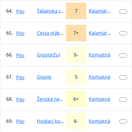
64.
Talianska cesta
7
Kalamárka
Pilo
65.
Cesta vtákov
7+
Kalamárka
Pilo
66.
Gigolo(Zu)
6-
Komjatná
Pilo
67.
Gigolo
5
Komjatná
Pilo
68.
Ženská nemoc
6+
Komjatná
Pilo
69.
Hojdací koník
6-
Komjatná
Pilo