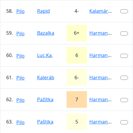
58.
Rapid
4-
Kalamárka
Pilo
59.
Bazalka
6+
Harmanecká…
Pilo
60.
Luc.Ka.
6
Harmanecká…
Pilo
61.
Kaleráb
6-
Harmanecká…
Pilo
62.
Pažítka
7
Harmanecká…
Pilo
63.
Paštika
5
Harmanecká…
Pilo