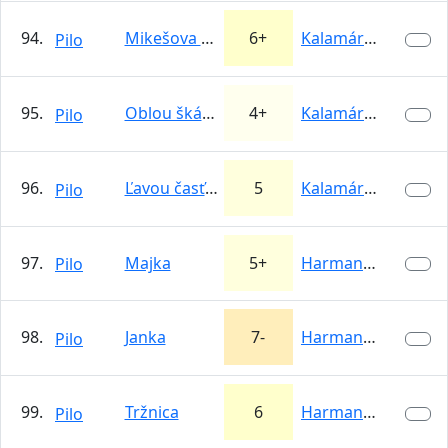
94.
Mikešova morálovka
6+
Kalamárka
Pilo
95.
Oblou škárou
4+
Kalamárka
Pilo
96.
Ľavou časťou steny
5
Kalamárka
Pilo
97.
Majka
5+
Harmanecká…
Pilo
98.
Janka
7-
Harmanecká…
Pilo
99.
Tržnica
6
Harmanecká…
Pilo