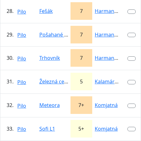
28.
Fešák
7
Harmanecká…
Pilo
29.
Pošahané švagriné
7
Harmanecká…
Pilo
30.
Trhovník
7
Harmanecká…
Pilo
31.
Železná cesta
5
Kalamárka
Pilo
32.
Meteora
7+
Komjatná
Pilo
33.
Sofi L1
5+
Komjatná
Pilo