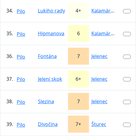
34.
Lukiho rady
4+
Kalamárka
Pilo
35.
Hipmanova
6
Kalamárka
Pilo
36.
Fontána
7
Jelenec
Pilo
37.
Jelení skok
6+
Jelenec
Pilo
38.
Slezina
7
Jelenec
Pilo
39.
Divočina
7+
Šturec
Pilo