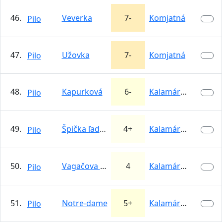
46.
Veverka
7-
Komjatná
Pilo
47.
Užovka
7-
Komjatná
Pilo
48.
Kapurková
6-
Kalamárka
Pilo
49.
Špička ľadovca
4+
Kalamárka
Pilo
50.
Vagačova pochúťka
4
Kalamárka
Pilo
51.
Notre-dame
5+
Kalamárka
Pilo