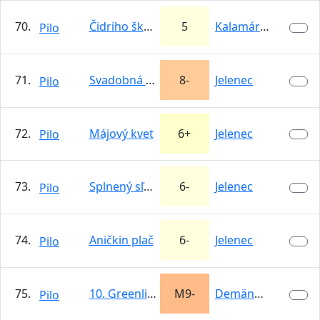
70.
Čidriho škára
5
Kalamárka
Pilo
71.
Svadobná cesta
8-
Jelenec
Pilo
72.
Májový kvet
6+
Jelenec
Pilo
73.
Splnený sľub
6-
Jelenec
Pilo
74.
Aničkin plač
6-
Jelenec
Pilo
75.
10. Greenline
M9-
Demänovská…
Pilo