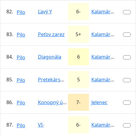
82.
Ľavý Y
6-
Kalamárka
Pilo
83.
Peťov zarez
5+
Kalamárka
Pilo
84.
Diagonála
6
Kalamárka
Pilo
85.
Pretekárska (Búrková)
5
Kalamárka
Pilo
86.
Konopný úsmev
7-
Jelenec
Pilo
87.
VI-
6-
Kalamárka
Pilo