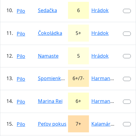
10.
Sedačka
6
Hrádok
Pilo
11.
Čokoládka
5+
Hrádok
Pilo
12.
Namaste
5
Hrádok
Pilo
13.
Spomienka na Eiger
6+/7-
Harmanecká…
Pilo
14.
Marina Rei
6+
Harmanecká…
Pilo
15.
Peťov pokus
7+
Kalamárka
Pilo