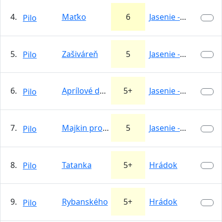
4.
Maťko
6
Jasenie -…
Pilo
5.
Zašiváreň
5
Jasenie -…
Pilo
6.
Aprílové dažde
5+
Jasenie -…
Pilo
7.
Majkin problém
5
Jasenie -…
Pilo
8.
Tatanka
5+
Hrádok
Pilo
9.
Rybanského
5+
Hrádok
Pilo