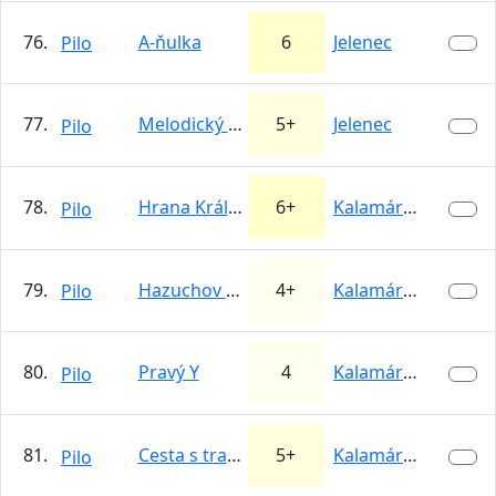
76.
A-ňulka
6
Jelenec
Pilo
77.
Melodický death
5+
Jelenec
Pilo
78.
Hrana Královskej (Prostredny pilier)
6+
Kalamárka
Pilo
79.
Hazuchov zárez
4+
Kalamárka
Pilo
80.
Pravý Y
4
Kalamárka
Pilo
81.
Cesta s traverzom
5+
Kalamárka
Pilo