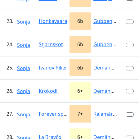
23.
Honkavaara
6b
Gubben i Berget
Sonja
24.
Stjarnskotten
6b
Gubben i Berget
Sonja
25.
Ivanov Pilier
6b
Demänovská…
Sonja
26.
Krokodíl
6+
Demänovská…
Sonja
27.
Forever spoony
7+
Kalamárka
Sonja
28.
La Bravčo
6+
Demänovská…
Sonja