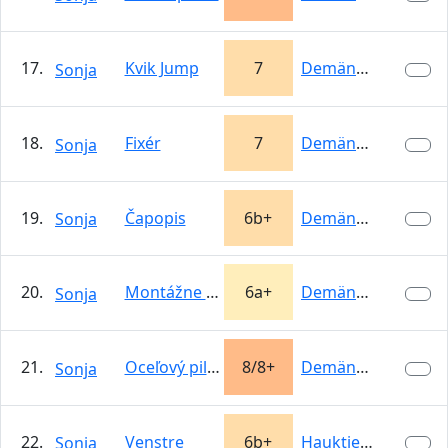
17.
Kvik Jump
7
Demänovská…
Sonja
18.
Fixér
7
Demänovská…
Sonja
19.
Čapopis
6b+
Demänovská…
Sonja
20.
Montážne nemehlo
6a+
Demänovská…
Sonja
21.
Oceľový pilier
8/8+
Demänovská…
Sonja
22.
Venstre
6b+
Hauktjern
Sonja