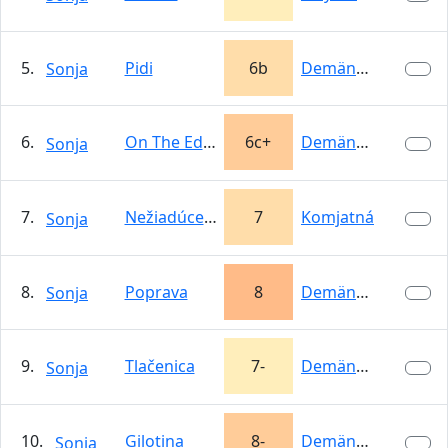
5.
Pidi
6b
Demänovská…
Sonja
6.
On The Edge
6c+
Demänovská…
Sonja
7.
Nežiadúce emócie
7
Komjatná
Sonja
8.
Poprava
8
Demänovská…
Sonja
9.
Tlačenica
7-
Demänovská…
Sonja
10.
Gilotina
8-
Demänovská…
Sonja