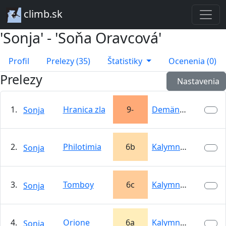
climb.sk
'Sonja' - 'Soňa Oravcová'
Profil
Prelezy (35)
Štatistiky
Ocenenia (0)
Prelezy
Nastavenia
1.
Hranica zla
9-
Demänovská…
Sonja
2.
Philotimia
6b
Kalymnos
Sonja
3.
Tomboy
6c
Kalymnos
Sonja
4.
Orione
6a
Kalymnos
Sonja