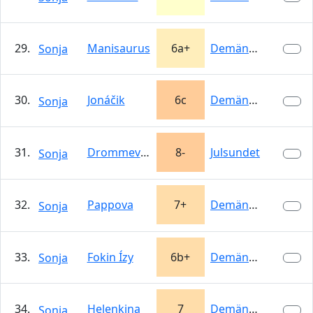
29.
Manisaurus
6a+
Demänovská…
Sonja
30.
Jonáčik
6c
Demänovská…
Sonja
31.
Drommeveggen
8-
Julsundet
Sonja
32.
Pappova
7+
Demänovská…
Sonja
33.
Fokin Ízy
6b+
Demänovská…
Sonja
34.
Helenkina
7
Demänovská…
Sonja