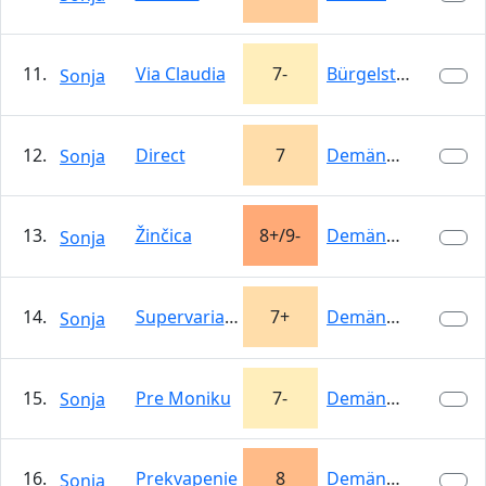
11.
Via Claudia
7-
Bürgelstein
Sonja
12.
Direct
7
Demänovská…
Sonja
13.
Žinčica
8+/9-
Demänovská…
Sonja
14.
Supervariant
7+
Demänovská…
Sonja
15.
Pre Moniku
7-
Demänovská…
Sonja
16.
Prekvapenie
8
Demänovská…
Sonja