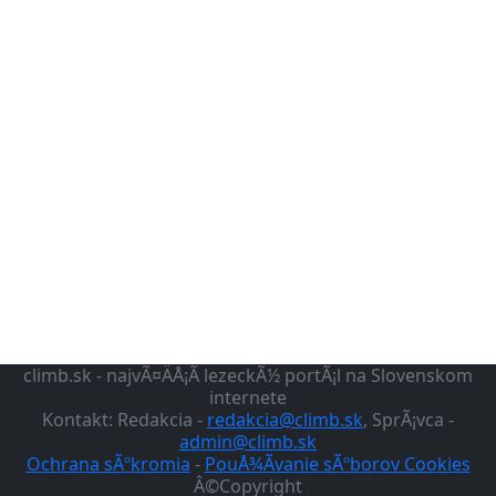
climb.sk - najvÃ¤ÄÅ¡Ã­ lezeckÃ½ portÃ¡l na Slovenskom
internete
Kontakt: Redakcia -
redakcia@climb.sk
, SprÃ¡vca -
admin@climb.sk
Ochrana sÃºkromia
-
PouÅ¾Ã­vanie sÃºborov Cookies
Â©Copyright