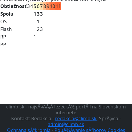
Obtiažnosť
3
4
5
6
7
8
9
10
11
Spolu
1
3
3
OS
1
Flash
2
3
RP
1
PP
climb.sk - najvÃ¤ÄÅ¡Ã­ lezeckÃ½ portÃ¡l na Slovenskom
internete
Kontakt: Redakcia -
redakcia@climb.sk
, SprÃ¡vca -
admin@climb.sk
Ochrana sÃºkromia
-
PouÅ¾Ã­vanie sÃºborov Cookies