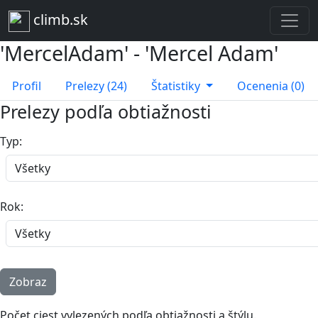
climb.sk
'MercelAdam' - 'Mercel Adam'
Profil
Prelezy (24)
Štatistiky
Ocenenia (0)
Prelezy podľa obtiažnosti
Typ:
Rok:
Počet ciest vylezených podľa obtiažnosti a štýlu.