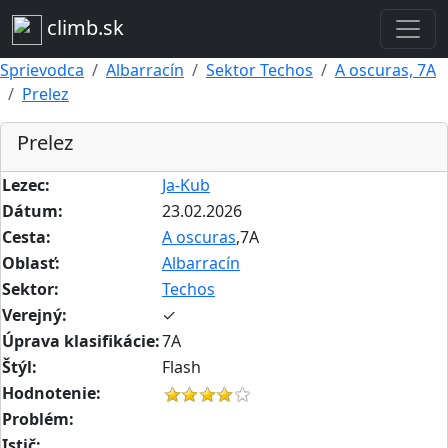
climb.sk
Sprievodca
Albarracín
Sektor Techos
A oscuras, 7A
Prelez
Prelez
Lezec:
Ja-Kub
Dátum:
23.02.2026
Cesta:
A oscuras
,7A
Oblasť:
Albarracín
Sektor:
Techos
Verejný:
✓
Úprava klasifikácie:
7A
Štýl:
Flash
Hodnotenie:
Problém:
Istič: