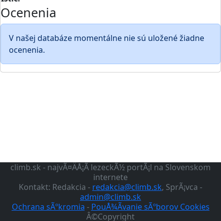
Ocenenia
V našej databáze momentálne nie sú uložené žiadne
ocenenia.
climb.sk - najvÃ¤ÄÅ¡Ã­ lezeckÃ½ portÃ¡l na Slovenskom
internete
Kontakt: Redakcia -
redakcia@climb.sk
, SprÃ¡vca -
admin@climb.sk
Ochrana sÃºkromia
-
PouÅ¾Ã­vanie sÃºborov Cookies
Â©Copyright