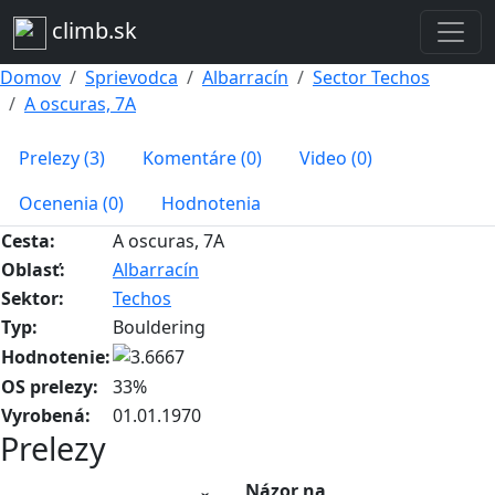
climb.sk
Domov
Sprievodca
Albarracín
Sector Techos
A oscuras, 7A
Prelezy (3)
Komentáre (0)
Video (0)
Ocenenia (0)
Hodnotenia
Cesta:
A oscuras, 7A
Oblasť:
Albarracín
Sektor:
Techos
Typ:
Bouldering
Hodnotenie:
OS prelezy:
33%
Vyrobená:
01.01.1970
Prelezy
Názor na