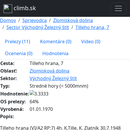
climb.sk
Domov
Sprievodca
Zlomisková dolina
Sector Východný Železný štít
Tilleho hrana, 7
Prelezy (11)
Komentáre (0)
Video (0)
Ocenenia (0)
Hodnotenia
Cesta:
Tilleho hrana, 7
Oblasť:
Zlomisková dolina
Sektor:
Východný Železný štít
Typ:
Stredné hory (< 5000mnm)
Hodnotenie:
OS prelezy:
64%
Vyrobená:
01.01.1970
Popis:
Tilleho hrana (VI/A2 RP:7) 4h. K.Tille, K. Zlatník 30.7.1948