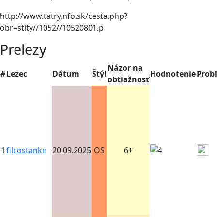
http://www.tatry.nfo.sk/cesta.php?
obr=stity//1052//10520801.p
Prelezy
Názor na
#
Lezec
Dátum
Štýl
Hodnotenie
Prob
obtiažnosť
1
filcostanke
20.09.2025
OS
6+