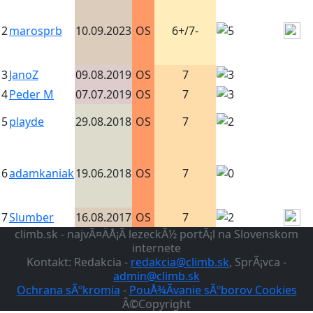
2
marosprb
10.09.2023
OS
6+/7-
3
JanoZ
09.08.2019
OS
7
4
Peder M
07.07.2019
OS
7
5
playde
29.08.2018
OS
7
6
adamkaniak
19.06.2018
OS
7
7
Slumber
16.08.2017
OS
7
climb.sk - najvÃ¤ÄÅ¡Ã­ lezeckÃ½ portÃ¡l na Slovenskom
internete
Kontakt: Redakcia -
redakcia@climb.sk
, SprÃ¡vca -
admin@climb.sk
Ochrana sÃºkromia
-
PouÅ¾Ã­vanie sÃºborov Cookies
Â©Copyright