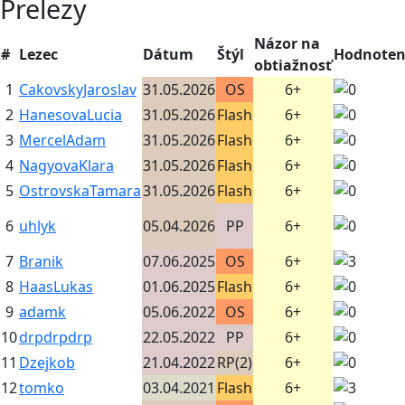
Prelezy
Názor na
#
Lezec
Dátum
Štýl
Hodnoten
obtiažnosť
1
CakovskyJaroslav
31.05.2026
OS
6+
2
HanesovaLucia
31.05.2026
Flash
6+
3
MercelAdam
31.05.2026
Flash
6+
4
NagyovaKlara
31.05.2026
Flash
6+
5
OstrovskaTamara
31.05.2026
Flash
6+
6
uhlyk
05.04.2026
PP
6+
7
Branik
07.06.2025
OS
6+
8
HaasLukas
01.06.2025
Flash
6+
9
adamk
05.06.2022
OS
6+
10
drpdrpdrp
22.05.2022
PP
6+
11
Dzejkob
21.04.2022
RP(2)
6+
12
tomko
03.04.2021
Flash
6+