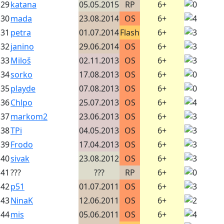
29
katana
05.05.2015
RP
6+
30
mada
23.08.2014
OS
6+
31
petra
01.07.2014
Flash
6+
32
janino
29.06.2014
OS
6+
33
Miloš
02.11.2013
OS
6+
34
sorko
17.08.2013
OS
6+
35
playde
07.08.2013
OS
6+
36
Chlpo
25.07.2013
OS
6+
37
markom2
23.06.2013
OS
6+
38
TPi
04.05.2013
OS
6+
39
Frodo
17.04.2013
OS
6+
40
sivak
23.08.2012
OS
6+
41
???
???
RP
6+
42
p51
01.07.2011
OS
6+
43
NinaK
12.06.2011
OS
6+
44
mis
05.06.2011
OS
6+