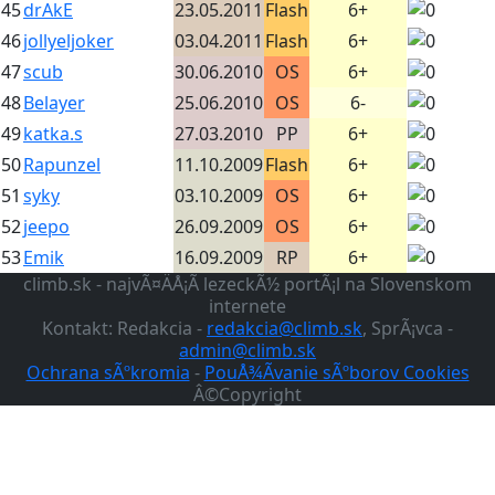
45
drAkE
23.05.2011
Flash
6+
46
jollyeljoker
03.04.2011
Flash
6+
47
scub
30.06.2010
OS
6+
48
Belayer
25.06.2010
OS
6-
49
katka.s
27.03.2010
PP
6+
50
Rapunzel
11.10.2009
Flash
6+
51
syky
03.10.2009
OS
6+
52
jeepo
26.09.2009
OS
6+
53
Emik
16.09.2009
RP
6+
climb.sk - najvÃ¤ÄÅ¡Ã­ lezeckÃ½ portÃ¡l na Slovenskom
internete
Kontakt: Redakcia -
redakcia@climb.sk
, SprÃ¡vca -
admin@climb.sk
Ochrana sÃºkromia
-
PouÅ¾Ã­vanie sÃºborov Cookies
Â©Copyright