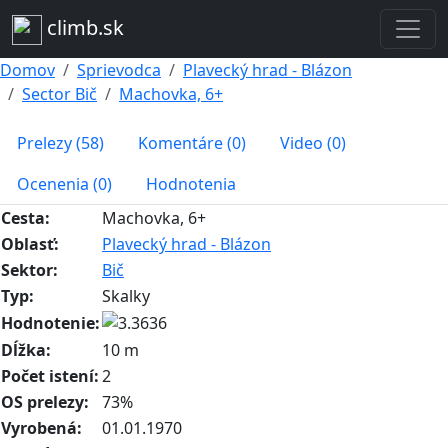
climb.sk
Domov
Sprievodca
Plavecký hrad - Blázon
Sector Bič
Machovka, 6+
Prelezy (58)
Komentáre (0)
Video (0)
Ocenenia (0)
Hodnotenia
Cesta:
Machovka, 6+
Oblasť:
Plavecký hrad - Blázon
Sektor:
Bič
Typ:
Skalky
Hodnotenie:
Dĺžka:
10 m
Počet istení:
2
OS prelezy:
73%
Vyrobená:
01.01.1970