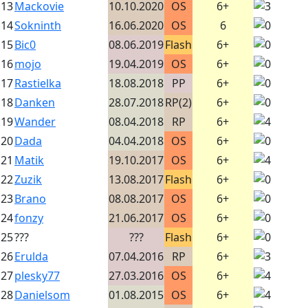
13
Mackovie
10.10.2020
OS
6+
14
Sokninth
16.06.2020
OS
6
15
Bic0
08.06.2019
Flash
6+
16
mojo
19.04.2019
OS
6+
17
Rastielka
18.08.2018
PP
6+
18
Danken
28.07.2018
RP(2)
6+
19
Wander
08.04.2018
RP
6+
20
Dada
04.04.2018
OS
6+
21
Matik
19.10.2017
OS
6+
22
Zuzik
13.08.2017
Flash
6+
23
Brano
08.08.2017
OS
6+
24
fonzy
21.06.2017
OS
6+
25
???
???
Flash
6+
26
Erulda
07.04.2016
RP
6+
27
plesky77
27.03.2016
OS
6+
28
Danielsom
01.08.2015
OS
6+