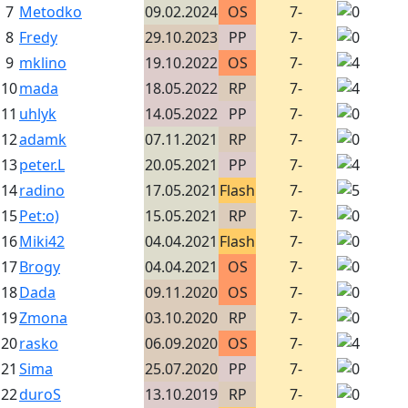
7
Metodko
09.02.2024
OS
7-
8
Fredy
29.10.2023
PP
7-
9
mklino
19.10.2022
OS
7-
10
mada
18.05.2022
RP
7-
11
uhlyk
14.05.2022
PP
7-
12
adamk
07.11.2021
RP
7-
13
peter.L
20.05.2021
PP
7-
14
radino
17.05.2021
Flash
7-
15
Pet:o)
15.05.2021
RP
7-
16
Miki42
04.04.2021
Flash
7-
17
Brogy
04.04.2021
OS
7-
18
Dada
09.11.2020
OS
7-
19
Zmona
03.10.2020
RP
7-
20
rasko
06.09.2020
OS
7-
21
Sima
25.07.2020
PP
7-
22
duroS
13.10.2019
RP
7-