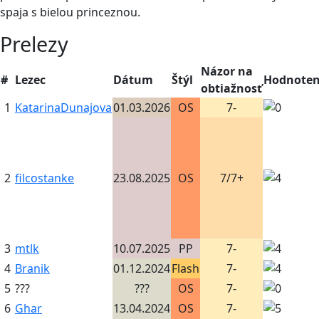
spaja s bielou princeznou.
Prelezy
Názor na
#
Lezec
Dátum
Štýl
Hodnoten
obtiažnosť
1
KatarinaDunajova
01.03.2026
OS
7-
2
filcostanke
23.08.2025
OS
7/7+
3
mtlk
10.07.2025
PP
7-
4
Branik
01.12.2024
Flash
7-
5
???
???
OS
7-
6
Ghar
13.04.2024
OS
7-