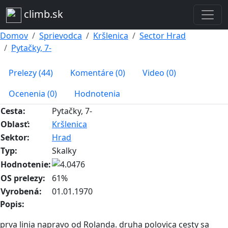
climb.sk
Domov
Sprievodca
Kršlenica
Sector Hrad
Pytačky, 7-
Prelezy (44)
Komentáre (0)
Video (0)
Ocenenia (0)
Hodnotenia
Cesta:
Pytačky, 7-
Oblasť:
Kršlenica
Sektor:
Hrad
Typ:
Skalky
Hodnotenie:
OS prelezy:
61%
Vyrobená:
01.01.1970
Popis:
prva linia napravo od Rolanda. druha polovica cesty sa