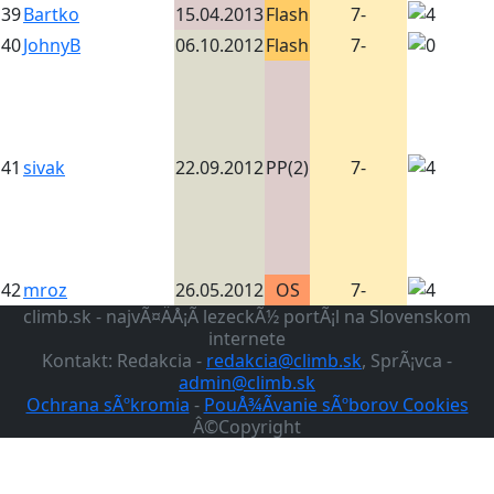
39
Bartko
15.04.2013
Flash
7-
40
JohnyB
06.10.2012
Flash
7-
41
sivak
22.09.2012
PP(2)
7-
42
mroz
26.05.2012
OS
7-
climb.sk - najvÃ¤ÄÅ¡Ã­ lezeckÃ½ portÃ¡l na Slovenskom
internete
Kontakt: Redakcia -
redakcia@climb.sk
, SprÃ¡vca -
admin@climb.sk
Ochrana sÃºkromia
-
PouÅ¾Ã­vanie sÃºborov Cookies
Â©Copyright