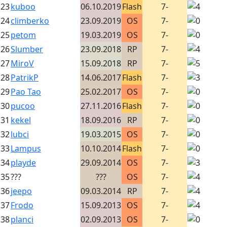
23
kuboo
06.10.2019
Flash
7-
24
climberko
23.09.2019
OS
7-
25
petom
19.03.2019
OS
7-
26
Slumber
23.09.2018
RP
7-
27
MiroV
15.09.2018
RP
7-
28
PatrikP
14.06.2017
Flash
7-
29
Pao Tao
25.02.2017
OS
7-
30
pucoo
27.11.2016
Flash
7-
31
kekel
18.09.2016
RP
7-
32
lubci
19.03.2015
OS
7-
33
Lampus
10.10.2014
Flash
7-
34
playde
29.09.2014
OS
7-
35
???
???
OS
7-
36
jeepo
09.03.2014
RP
7-
37
Frodo
15.09.2013
OS
7-
38
planci
02.09.2013
OS
7-