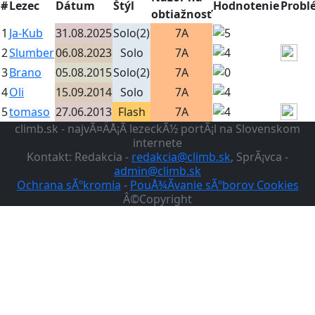
#
Lezec
Dátum
Štýl
Hodnotenie
Probl
obtiažnosť
1
Ja-Kub
31.08.2025
Solo(2)
7A
2
Slumber
06.08.2023
Solo
7A
3
Brano
05.08.2015
Solo(2)
7A
4
Oli
15.09.2014
Solo
7A
5
tomaso
27.06.2013
Flash
7A
climb.sk - najvÃ¤ÄÅ¡Ã­ lezeckÃ½ portÃ¡l na Slovenskom
internete
Kontakt: Redakcia -
redakcia@climb.sk
, SprÃ¡vca -
admin@climb.sk
Ochrana sÃºkromia
-
PouÅ¾Ã­vanie sÃºborov Cookies
Â©Copyright