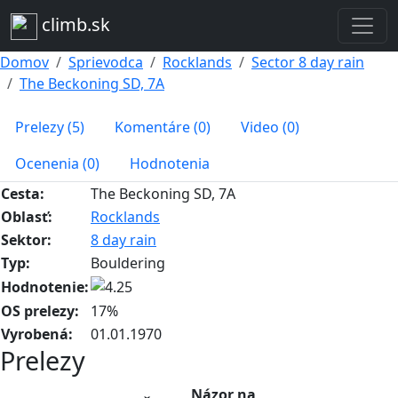
climb.sk
Domov
Sprievodca
Rocklands
Sector 8 day rain
The Beckoning SD, 7A
Prelezy (5)
Komentáre (0)
Video (0)
Ocenenia (0)
Hodnotenia
Cesta:
The Beckoning SD, 7A
Oblasť:
Rocklands
Sektor:
8 day rain
Typ:
Bouldering
Hodnotenie:
OS prelezy:
17%
Vyrobená:
01.01.1970
Prelezy
Názor na