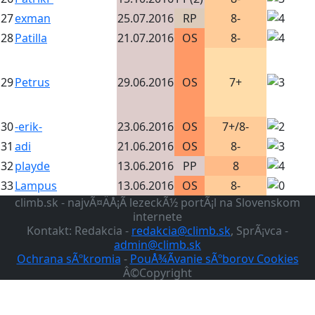
27
exman
25.07.2016
RP
8-
28
Patilla
21.07.2016
OS
8-
29
Petrus
29.06.2016
OS
7+
30
-erik-
23.06.2016
OS
7+/8-
31
adi
21.06.2016
OS
8-
32
playde
13.06.2016
PP
8
33
Lampus
13.06.2016
OS
8-
climb.sk - najvÃ¤ÄÅ¡Ã­ lezeckÃ½ portÃ¡l na Slovenskom
internete
Kontakt: Redakcia -
redakcia@climb.sk
, SprÃ¡vca -
admin@climb.sk
Ochrana sÃºkromia
-
PouÅ¾Ã­vanie sÃºborov Cookies
Â©Copyright