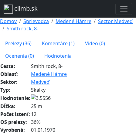
climb.sk
Domov
Sprievodca
Medené Hámre
Sector Medveď
Smith rock, 8-
Prelezy (36)
Komentáre (1)
Video (0)
Ocenenia (0)
Hodnotenia
Cesta:
Smith rock, 8-
Oblasť:
Medené Hámre
Sektor:
Medveď
Typ:
Skalky
Hodnotenie:
Dĺžka:
25 m
Počet istení:
12
OS prelezy:
36%
Vyrobená:
01.01.1970