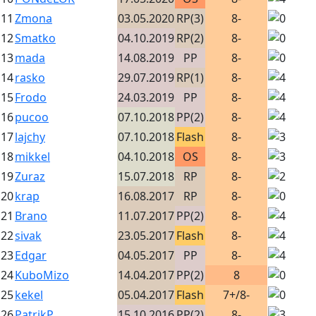
11
Zmona
03.05.2020
RP(3)
8-
12
Smatko
04.10.2019
RP(2)
8-
13
mada
14.08.2019
PP
8-
14
rasko
29.07.2019
RP(1)
8-
15
Frodo
24.03.2019
PP
8-
16
pucoo
07.10.2018
PP(2)
8-
17
lajchy
07.10.2018
Flash
8-
18
mikkel
04.10.2018
OS
8-
19
Zuraz
15.07.2018
RP
8-
20
krap
16.08.2017
RP
8-
21
Brano
11.07.2017
PP(2)
8-
22
sivak
23.05.2017
Flash
8-
23
Edgar
04.05.2017
PP
8-
24
KuboMizo
14.04.2017
PP(2)
8
25
kekel
05.04.2017
Flash
7+/8-
26
PatrikP
15.10.2016
PP(2)
8-