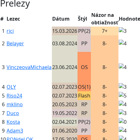
Prelezy
Názor na
#
Lezec
Dátum
Štýl
Hodnote
obtiažnosť
1
rici
15.03.2026
PP(2)
7+
2
Belayer
03.08.2024
PP
8-
3
VinczeovaMichaela
23.06.2024
OS
8-
4
OLY
02.07.2023
OS(1)
8-
5
Riso24
02.07.2023
Flash
8-
6
mklino
20.05.2023
RP
8-
7
Duco
19.05.2022
RP
8-
8
Kosta
02.04.2021
PP(2)
8-
9
Adam3
01.06.2020
PP
8-
10
PONdeLOK
17.05.2020
OS
8-