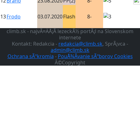
12
Brano
23.08.2020
PP(2)
8-
13
Frodo
03.07.2020
Flash
8-
climb.sk - najvÃ¤ÄÅ¡Ã­ lezeckÃ½ portÃ¡l na Slovenskom
internete
Kontakt: Redakcia -
redakcia@climb.sk
, SprÃ¡vca -
admin@climb.sk
Ochrana sÃºkromia
-
PouÅ¾Ã­vanie sÃºborov Cookies
Â©Copyright