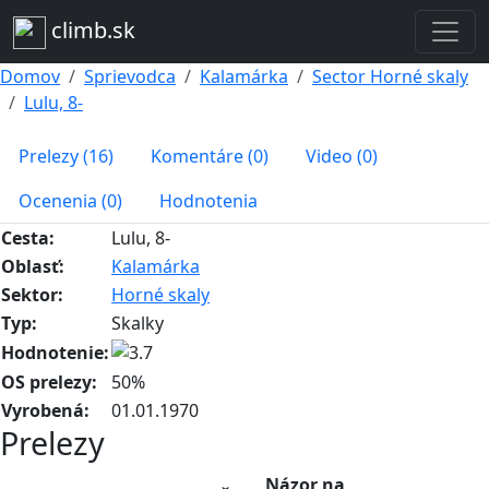
climb.sk
Domov
Sprievodca
Kalamárka
Sector Horné skaly
Lulu, 8-
Prelezy (16)
Komentáre (0)
Video (0)
Ocenenia (0)
Hodnotenia
Cesta:
Lulu, 8-
Oblasť:
Kalamárka
Sektor:
Horné skaly
Typ:
Skalky
Hodnotenie:
OS prelezy:
50%
Vyrobená:
01.01.1970
Prelezy
Názor na