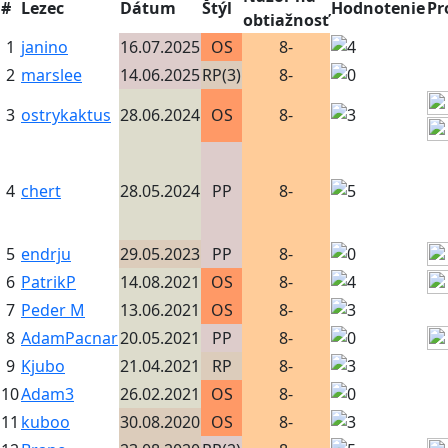
#
Lezec
Dátum
Štýl
Hodnotenie
Pr
obtiažnosť
1
janino
16.07.2025
OS
8-
2
marslee
14.06.2025
RP(3)
8-
3
ostrykaktus
28.06.2024
OS
8-
4
chert
28.05.2024
PP
8-
5
endrju
29.05.2023
PP
8-
6
PatrikP
14.08.2021
OS
8-
7
Peder M
13.06.2021
OS
8-
8
AdamPacnar
20.05.2021
PP
8-
9
Kjubo
21.04.2021
RP
8-
10
Adam3
26.02.2021
OS
8-
11
kuboo
30.08.2020
OS
8-