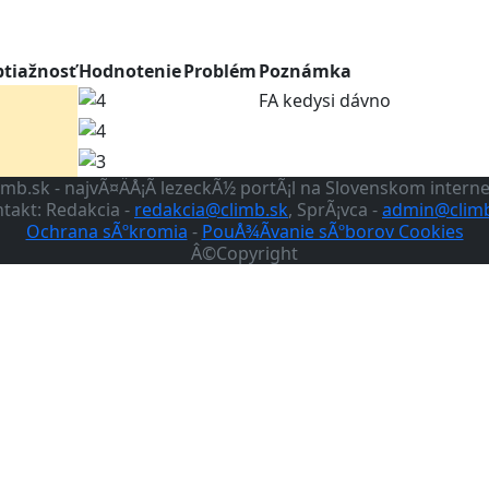
btiažnosť
Hodnotenie
Problém
Poznámka
FA kedysi dávno
imb.sk - najvÃ¤ÄÅ¡Ã­ lezeckÃ½ portÃ¡l na Slovenskom intern
takt: Redakcia -
redakcia@climb.sk
, SprÃ¡vca -
admin@climb
Ochrana sÃºkromia
-
PouÅ¾Ã­vanie sÃºborov Cookies
Â©Copyright