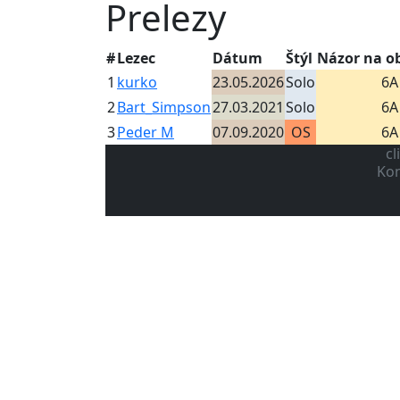
Prelezy
#
Lezec
Dátum
Štýl
Názor na o
1
kurko
23.05.2026
Solo
6A
2
Bart_Simpson
27.03.2021
Solo
6A
3
Peder M
07.09.2020
OS
6A
cl
Kon