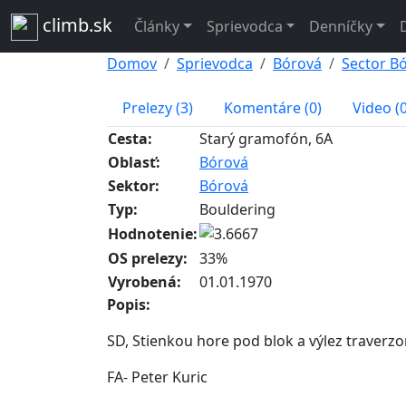
climb.sk
Články
Sprievodca
Denníčky
Domov
Sprievodca
Bórová
Sector B
Prelezy (3)
Komentáre (0)
Video (0
Cesta:
Starý gramofón, 6A
Oblasť:
Bórová
Sektor:
Bórová
Typ:
Bouldering
Hodnotenie:
OS prelezy:
33%
Vyrobená:
01.01.1970
Popis:
SD, Stienkou hore pod blok a výlez traverzo
FA- Peter Kuric