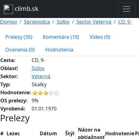
climb.sk
Domov
Sprievodca
Súľov
Sector Veterná
CD, 9-
Prelezy (35)
Komentáre (10)
Video (0)
Ocenenia (0)
Hodnotenia
Cesta:
CD, 9-
Oblasť:
Súľov
Sektor:
Veterná
Typ:
Skalky
Hodnotenie:
OS prelezy:
9%
Vyrobená:
01.01.1970
Prelezy
Názor na
#
Lezec
Dátum
Štýl
Hodnotenie
P
obtiažnosť