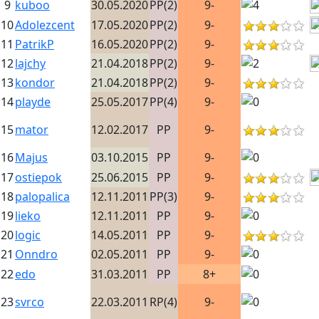
9
kuboo
30.05.2020
PP(2)
9-
10
Adolezcent
17.05.2020
PP(2)
9-
11
PatrikP
16.05.2020
PP(2)
9-
12
lajchy
21.04.2018
PP(2)
9-
13
kondor
21.04.2018
PP(2)
9-
14
playde
25.05.2017
PP(4)
9-
15
mator
12.02.2017
PP
9-
16
Majus
03.10.2015
PP
9-
17
ostiepok
25.06.2015
PP
9-
18
palopalica
12.11.2011
PP(3)
9-
19
lieko
12.11.2011
PP
9-
20
logic
14.05.2011
PP
9-
21
Onndro
02.05.2011
PP
9-
22
edo
31.03.2011
PP
8+
23
svrco
22.03.2011
RP(4)
9-