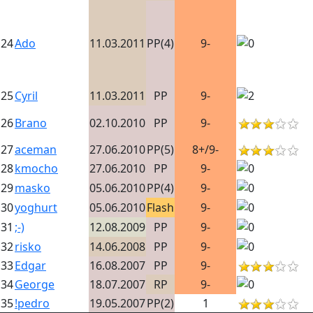
24
Ado
11.03.2011
PP(4)
9-
25
Cyril
11.03.2011
PP
9-
26
Brano
02.10.2010
PP
9-
27
aceman
27.06.2010
PP(5)
8+/9-
28
kmocho
27.06.2010
PP
9-
29
masko
05.06.2010
PP(4)
9-
30
yoghurt
05.06.2010
Flash
9-
31
;-)
12.08.2009
PP
9-
32
risko
14.06.2008
PP
9-
33
Edgar
16.08.2007
PP
9-
34
George
18.07.2007
RP
9-
35
!pedro
19.05.2007
PP(2)
1