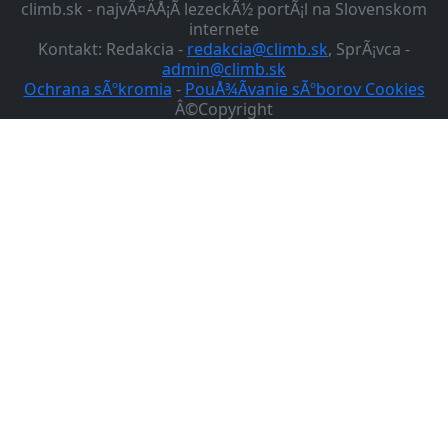
climb.sk - najvÃ¤ÄÅ¡Ã­ lezeckÃ½ portÃ¡l na Slovenskom
internete
Kontakt: Redakcia -
redakcia@climb.sk
, SprÃ¡vca -
admin@climb.sk
Ochrana sÃºkromia
-
PouÅ¾Ã­vanie sÃºborov Cookies
Â©Copyright