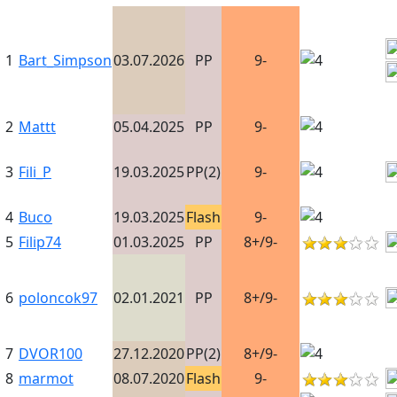
1
Bart_Simpson
03.07.2026
PP
9-
2
Mattt
05.04.2025
PP
9-
3
Fili_P
19.03.2025
PP(2)
9-
4
Buco
19.03.2025
Flash
9-
5
Filip74
01.03.2025
PP
8+/9-
6
poloncok97
02.01.2021
PP
8+/9-
7
DVOR100
27.12.2020
PP(2)
8+/9-
8
marmot
08.07.2020
Flash
9-