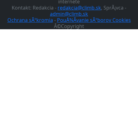
internete
Kontakt: Redakcia -
redakcia@climb.sk
, SprÃ¡vca -
admin@climb.sk
Ochrana sÃºkromia
-
PouÅ¾Ã­vanie sÃºborov Cookies
Â©Copyright