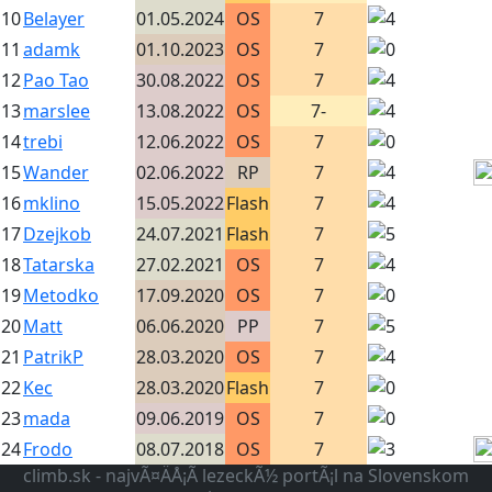
10
Belayer
01.05.2024
OS
7
11
adamk
01.10.2023
OS
7
12
Pao Tao
30.08.2022
OS
7
13
marslee
13.08.2022
OS
7-
14
trebi
12.06.2022
OS
7
15
Wander
02.06.2022
RP
7
16
mklino
15.05.2022
Flash
7
17
Dzejkob
24.07.2021
Flash
7
18
Tatarska
27.02.2021
OS
7
19
Metodko
17.09.2020
OS
7
20
Matt
06.06.2020
PP
7
21
PatrikP
28.03.2020
OS
7
22
Kec
28.03.2020
Flash
7
23
mada
09.06.2019
OS
7
24
Frodo
08.07.2018
OS
7
climb.sk - najvÃ¤ÄÅ¡Ã­ lezeckÃ½ portÃ¡l na Slovenskom