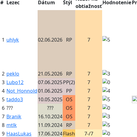
#
Lezec
Dátum
Štýl
Hodnotenie
P
obtiažnosť
1
uhlyk
02.06.2026
RP
7
2
peklo
21.05.2026
RP
7
3
Lubo12
07.06.2025
PP(2)
7
4
Not_Honnold
01.06.2025
PP
7
5
taddo3
10.05.2025
OS
7
6
???
???
OS
7
7
Branik
16.10.2024
OS
7
8
mtlk
11.09.2024
RP
7
9
HaasLukas
17.06.2024
Flash
7-/7