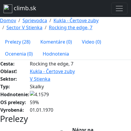
climb.sk
Domov
Sprievodca
Kukla - Čertove zuby
Sector V Stienka
Rocking the edge, 7
Prelezy (28)
Komentáre (0)
Video (0)
Ocenenia (0)
Hodnotenia
Cesta:
Rocking the edge, 7
Oblasť:
Kukla - Čertove zuby
Sektor:
V Stienka
Typ:
Skalky
Hodnotenie:
OS prelezy:
59%
Vyrobená:
01.01.1970
Prelezy
Názor na