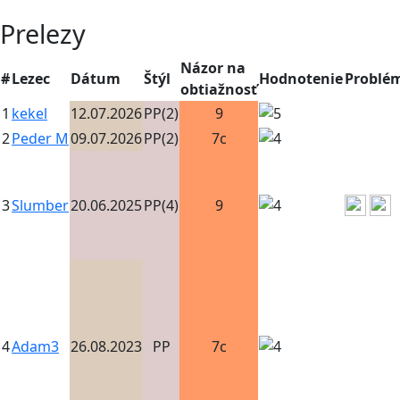
Prelezy
Názor na
#
Lezec
Dátum
Štýl
Hodnotenie
Problé
obtiažnosť
1
kekel
12.07.2026
PP(2)
9
2
Peder M
09.07.2026
PP(2)
7c
3
Slumber
20.06.2025
PP(4)
9
4
Adam3
26.08.2023
PP
7c