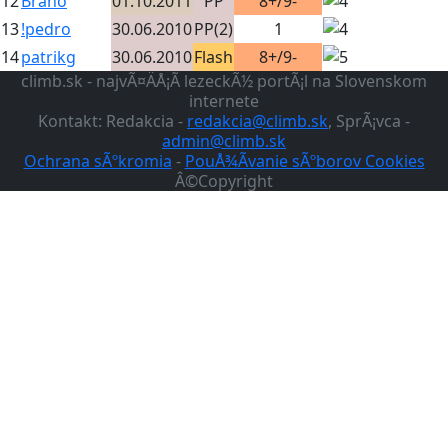
12
Brano
01.10.2011
PP
8+/9-
13
!pedro
30.06.2010
PP(2)
1
14
patrikg
30.06.2010
Flash
8+/9-
climb.sk - najvÃ¤ÄÅ¡Ã­ lezeckÃ½ portÃ¡l na Slovenskom
internete
Kontakt: Redakcia -
redakcia@climb.sk
, SprÃ¡vca -
admin@climb.sk
Ochrana sÃºkromia
-
PouÅ¾Ã­vanie sÃºborov Cookies
Â©Copyright