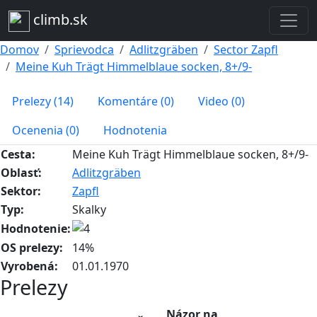
climb.sk
Domov
Sprievodca
Adlitzgräben
Sector Zapfl
Meine Kuh Trägt Himmelblaue socken, 8+/9-
Prelezy (14)
Komentáre (0)
Video (0)
Ocenenia (0)
Hodnotenia
Cesta:
Meine Kuh Trägt Himmelblaue socken, 8+/9-
Oblasť:
Adlitzgräben
Sektor:
Zapfl
Typ:
Skalky
Hodnotenie:
OS prelezy:
14%
Vyrobená:
01.01.1970
Prelezy
Názor na