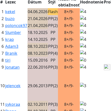
#
Lezec
Dátum
Štýl
Hodnotenie
Pro
obtiažnosť
1
kekel
04.06.2026
Flash
8+/9-
2
buzo
21.04.2026
PP(2)
8+/9-
3
poloncok97
21.04.2026
PP(2)
8+/9-
4
Slumber
18.10.2025
PP
8+/9-
5
krap
14.10.2025
PP
8+/9-
6
Adam3
08.10.2023
PP(2)
8+/9-
7
Branik
08.10.2023
PP(4)
8+/9-
8
tiri
15.09.2016
PP
8+/9-
9
Jonatan
22.06.2016
PP(3)
8+/9-
10
jelencek
29.06.2013
PP(2)
8+/9-
11
sykoraa
02.10.2011
PP(3)
8+/9-